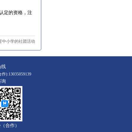
的学生一样参加有教育
认定的资格，注
三育中小学的社团活动
热线
合作):13035059139
咨询
ce（合作）