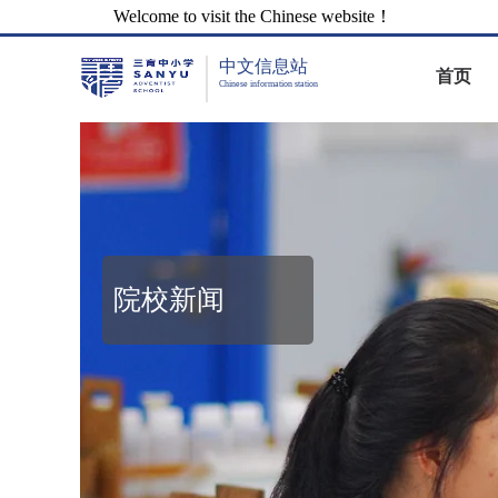
Welcome to visit the Chinese website！
中文信息站
首页
Chinese information station
院校新闻