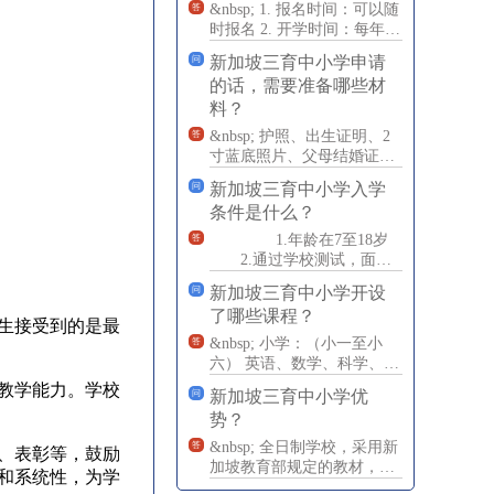
&nbsp; 1. 报名时间：可以随
答
时报名 2. 开学时间：每年1
月的第一个星期一 ；2013年
新加坡三育中小学申请
问
1月
的话，需要准备哪些材
料？
&nbsp; 护照、出生证明、2
答
寸蓝底照片、父母结婚证
明、学历证明、16万以上的
新加坡三育中小学入学
问
财产证明、父母工作证
条件是什么？
1.年龄在7至18岁
答
2.通过学校测试，面试
以及根据中国成绩评估
新加坡三育中小学开设
问
入学年龄详细要求
了哪些课程？
生接受到的是最
&nbsp; 小学：（小一至小
答
六） 英语、数学、科学、华
语等 中学： 英语语、数
教学能力。学校
新加坡三育中小学优
问
学、科学（物理、化学
势？
&nbsp; 全日制学校，采用新
答
、表彰等，鼓励
加坡教育部规定的教材，毕
和系统性，为学
业生可跟新加坡政府中小学